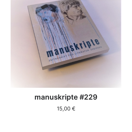
DETAILS
manuskripte #229
15,00
€