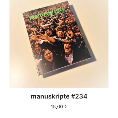
DETAILS
manuskripte #234
15,00
€