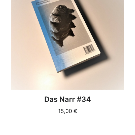
DETAILS
Das Narr #34
15,00
€