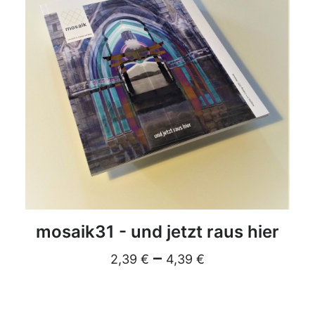
DETAILS
mosaik31 - und jetzt raus hier
–
2,39
€
4,39
€