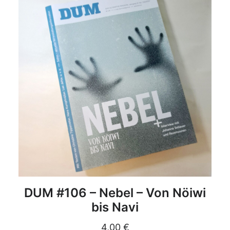
DETAILS
DUM #106 – Nebel – Von Nöiwi
bis Navi
4,00
€