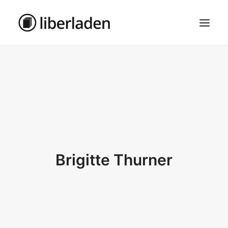
ÜBER UNS
AGB
DATENSCHUTZ
IMPRESSUM
MOSAIK – HAUPTSEITE
Brigitte Thurner
SEARCH
CART