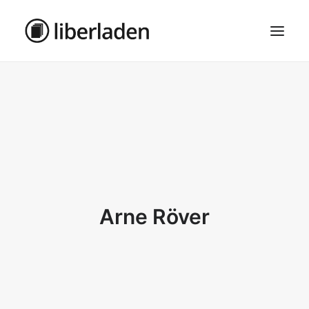
ÜBER UNS
AGB
DATENSCHUTZ
IMPRESSUM
MOSAIK – HAUPTSEITE
Arne Röver
SEARCH
CART