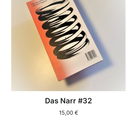
DETAILS
Das Narr #32
15,00
€