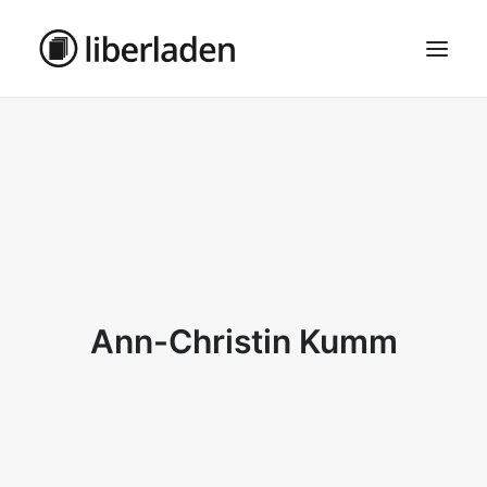
ÜBER UNS
AGB
DATENSCHUTZ
IMPRESSUM
MOSAIK – HAUPTSEITE
Ann-Christin Kumm
SEARCH
CART