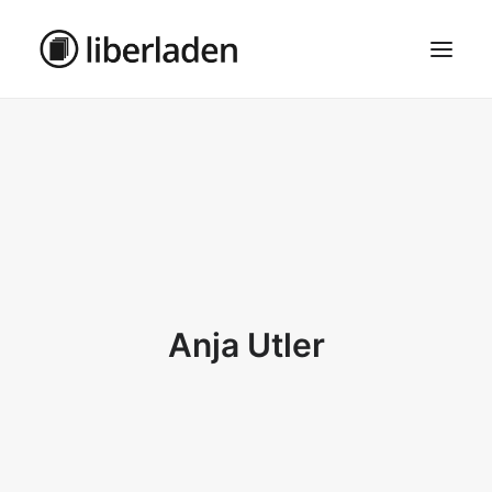
ÜBER UNS
AGB
DATENSCHUTZ
IMPRESSUM
MOSAIK – HAUPTSEITE
Anja Utler
SEARCH
CART