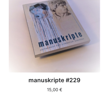
DETAILS
manuskripte #229
15,00
€