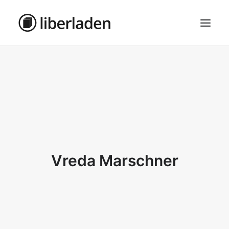
ÜBER UNS
AGB
DATENSCHUTZ
IMPRESSUM
MOSAIK – HAUPTSEITE
Vreda Marschner
SEARCH
CART