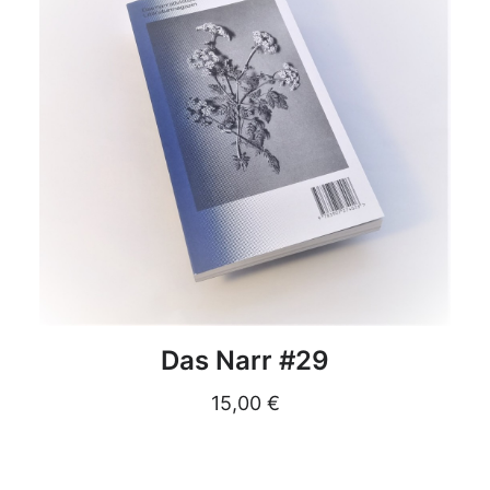
DETAILS
Das Narr #29
15,00
€