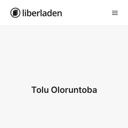
ÜBER UNS
AGB
DATENSCHUTZ
IMPRESSUM
MOSAIK – HAUPTSEITE
Tolu Oloruntoba
SEARCH
CART