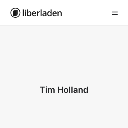
ÜBER UNS
AGB
DATENSCHUTZ
IMPRESSUM
MOSAIK – HAUPTSEITE
Tim Holland
SEARCH
CART