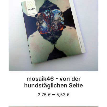
DETAILS
mosaik46 - von der
hundstäglichen Seite
–
2,75
€
5,53
€