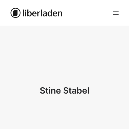
ÜBER UNS
AGB
DATENSCHUTZ
IMPRESSUM
MOSAIK – HAUPTSEITE
Stine Stabel
SEARCH
CART