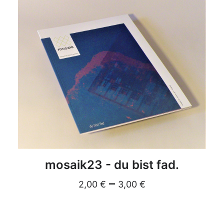
DETAILS
mosaik23 - du bist fad.
–
2,00
€
3,00
€