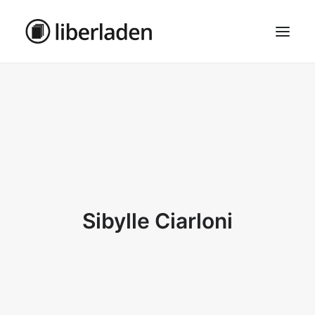
ÜBER UNS
AGB
DATENSCHUTZ
IMPRESSUM
MOSAIK – HAUPTSEITE
Sibylle Ciarloni
SEARCH
CART