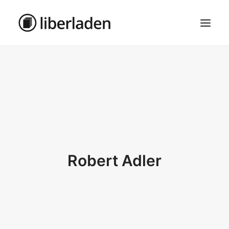
ÜBER UNS
AGB
DATENSCHUTZ
IMPRESSUM
MOSAIK – HAUPTSEITE
Robert Adler
SEARCH
CART