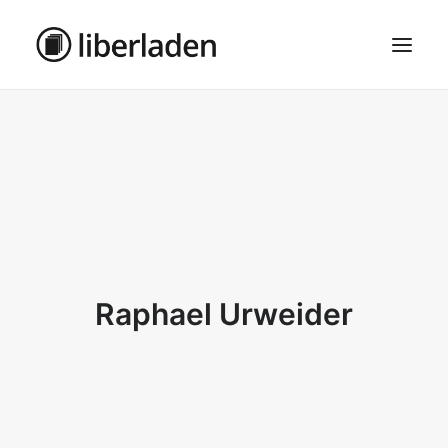
ÜBER UNS
AGB
DATENSCHUTZ
IMPRESSUM
MOSAIK – HAUPTSEITE
Raphael Urweider
SEARCH
CART