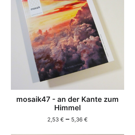
DETAILS
mosaik47 - an der Kante zum
Himmel
–
2,53
€
5,36
€