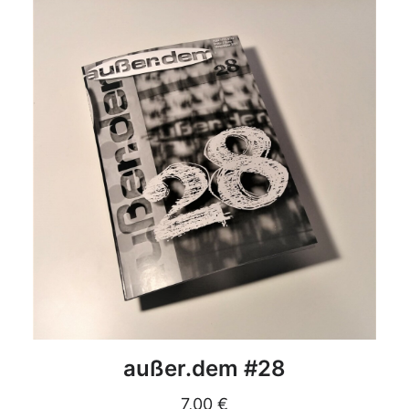
DETAILS
außer.dem #28
7,00
€