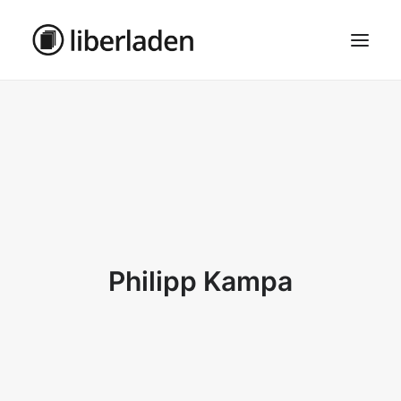
ÜBER UNS
AGB
DATENSCHUTZ
IMPRESSUM
MOSAIK – HAUPTSEITE
Philipp Kampa
SEARCH
CART