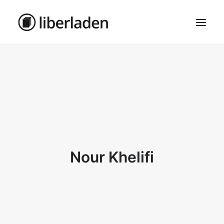
ÜBER UNS
AGB
DATENSCHUTZ
IMPRESSUM
MOSAIK – HAUPTSEITE
Nour Khelifi
SEARCH
CART