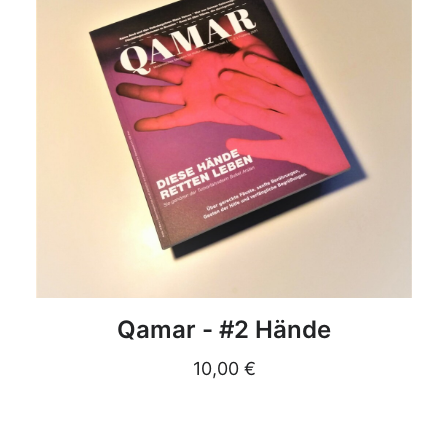
DETAILS
Qamar - #2 Hände
10,00
€