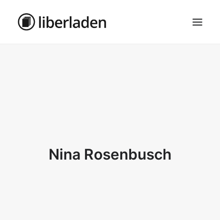
ÜBER UNS
AGB
DATENSCHUTZ
IMPRESSUM
MOSAIK – HAUPTSEITE
Nina Rosenbusch
SEARCH
CART