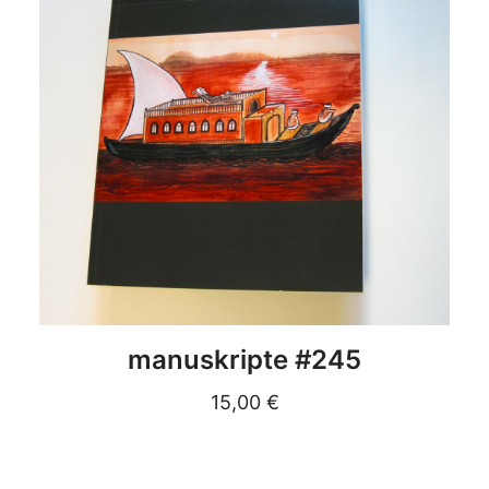
DETAILS
manuskripte #245
15,00
€