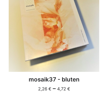
DETAILS
mosaik37 - bluten
–
2,26
€
4,72
€