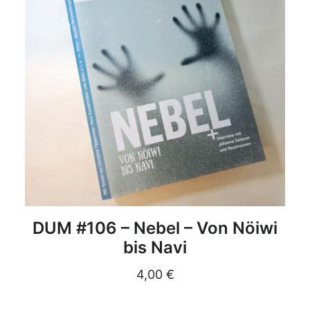
DETAILS
DUM #106 – Nebel – Von Nöiwi
bis Navi
4,00
€