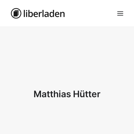
ÜBER UNS
AGB
DATENSCHUTZ
IMPRESSUM
MOSAIK – HAUPTSEITE
Matthias Hütter
SEARCH
CART