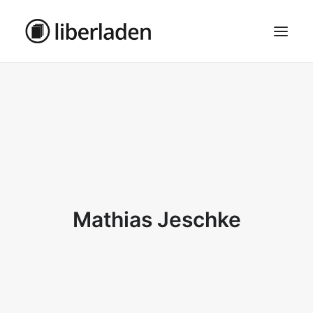
ÜBER UNS
AGB
DATENSCHUTZ
IMPRESSUM
MOSAIK – HAUPTSEITE
Mathias Jeschke
SEARCH
CART