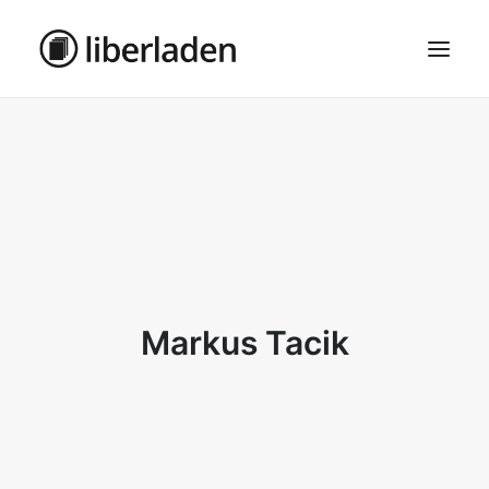
ÜBER UNS
AGB
DATENSCHUTZ
IMPRESSUM
MOSAIK – HAUPTSEITE
Markus Tacik
SEARCH
CART