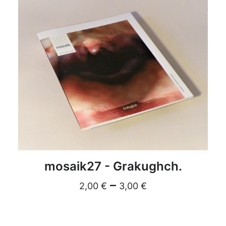
DETAILS
mosaik27 - Grakughch.
–
2,00
€
3,00
€