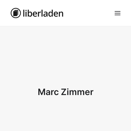
ÜBER UNS
AGB
DATENSCHUTZ
IMPRESSUM
MOSAIK – HAUPTSEITE
Marc Zimmer
SEARCH
CART