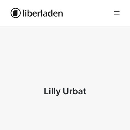
ÜBER UNS
AGB
DATENSCHUTZ
IMPRESSUM
MOSAIK – HAUPTSEITE
Lilly Urbat
SEARCH
CART