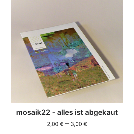
DETAILS
mosaik22 - alles ist abgekaut
–
2,00
€
3,00
€