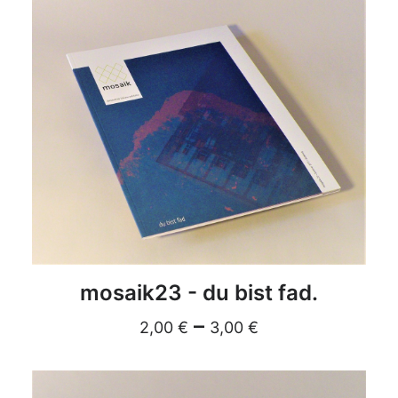
DETAILS
mosaik23 - du bist fad.
–
2,00
€
3,00
€