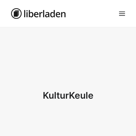
ÜBER UNS
AGB
DATENSCHUTZ
IMPRESSUM
MOSAIK – HAUPTSEITE
KulturKeule
SEARCH
CART