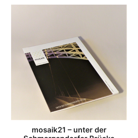
DETAILS
mosaik21 – unter der