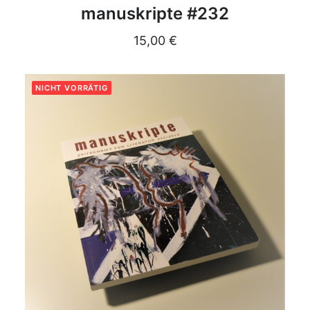
DETAILS
manuskripte #232
15,00
€
NICHT VORRÄTIG