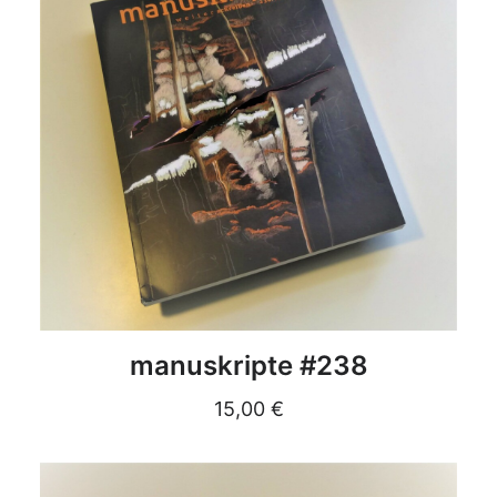
DETAILS
manuskripte #238
15,00
€