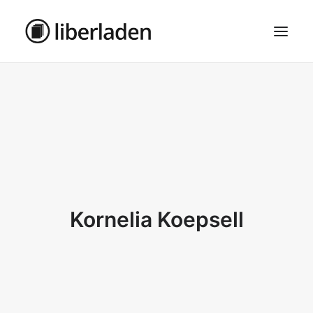
ÜBER UNS
AGB
DATENSCHUTZ
IMPRESSUM
MOSAIK – HAUPTSEITE
Kornelia Koepsell
SEARCH
CART