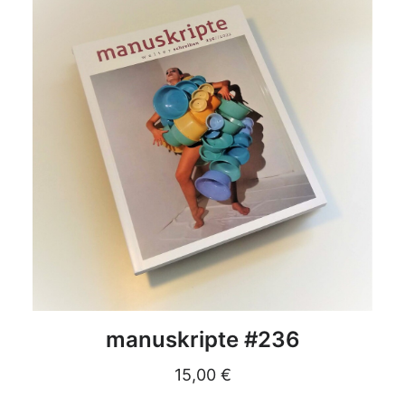
DETAILS
manuskripte #236
15,00
€