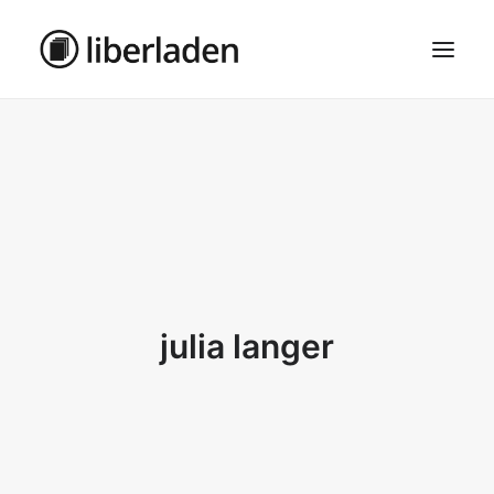
ÜBER UNS
AGB
DATENSCHUTZ
IMPRESSUM
MOSAIK – HAUPTSEITE
julia langer
SEARCH
CART