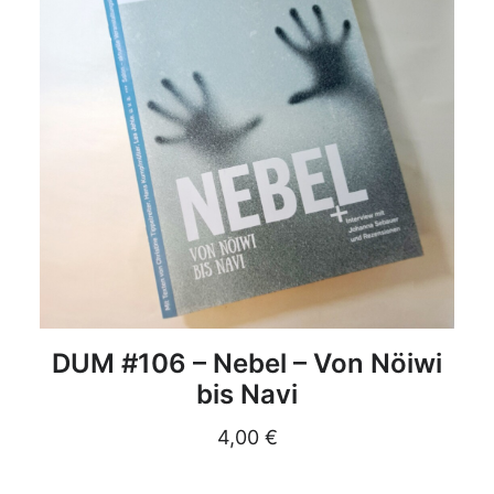
DETAILS
DUM #106 – Nebel – Von Nöiwi
bis Navi
4,00
€