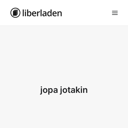
ÜBER UNS
AGB
DATENSCHUTZ
IMPRESSUM
MOSAIK – HAUPTSEITE
jopa jotakin
SEARCH
CART