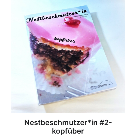
DETAILS
Nestbeschmutzer*in #2-
kopfüber