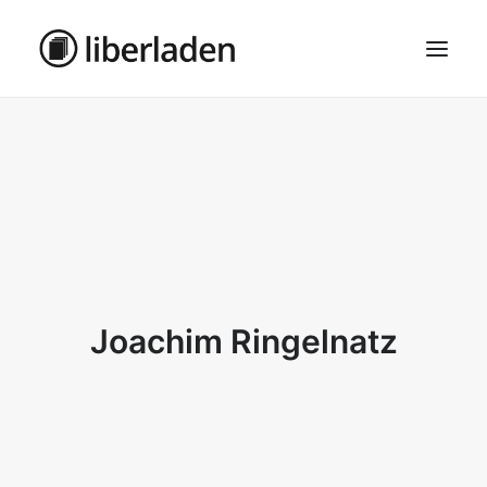
ÜBER UNS
AGB
DATENSCHUTZ
IMPRESSUM
MOSAIK – HAUPTSEITE
Joachim Ringelnatz
SEARCH
CART