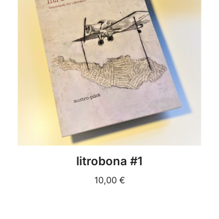
DETAILS
litrobona #1
10,00
€