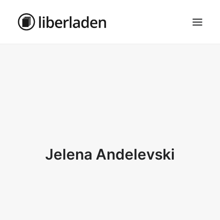
ÜBER UNS
AGB
DATENSCHUTZ
IMPRESSUM
MOSAIK – HAUPTSEITE
Jelena Andelevski
SEARCH
CART