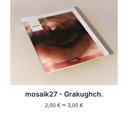
DETAILS
mosaik27 - Grakughch.
–
2,00
€
3,00
€