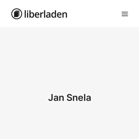
ÜBER UNS
AGB
DATENSCHUTZ
IMPRESSUM
MOSAIK – HAUPTSEITE
Jan Snela
SEARCH
CART