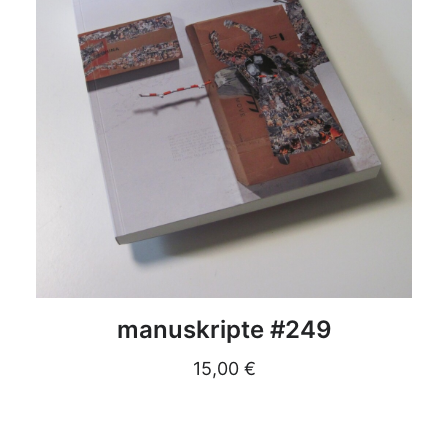
DETAILS
manuskripte #249
15,00
€