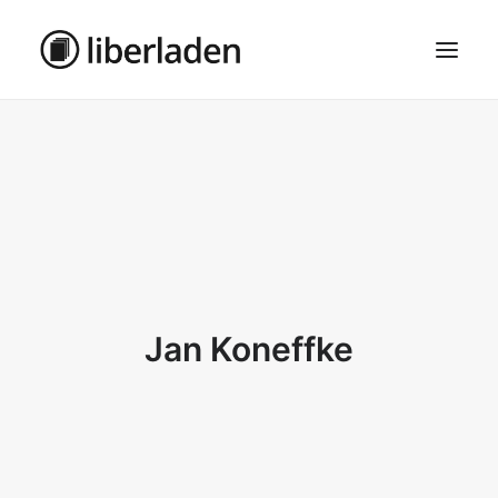
ÜBER UNS
AGB
DATENSCHUTZ
IMPRESSUM
MOSAIK – HAUPTSEITE
Jan Koneffke
SEARCH
CART