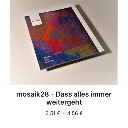
DETAILS
mosaik28 - Dass alles immer
weitergeht
–
2,51
€
4,56
€