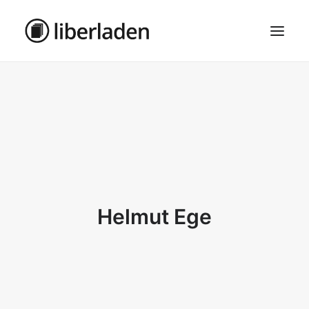
ÜBER UNS
AGB
DATENSCHUTZ
IMPRESSUM
MOSAIK – HAUPTSEITE
Helmut Ege
SEARCH
CART