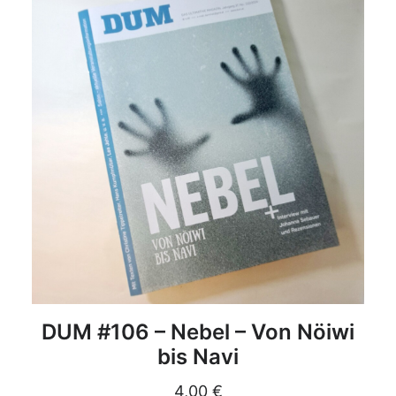
DETAILS
DUM #106 – Nebel – Von Nöiwi
bis Navi
4,00
€