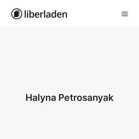
ÜBER UNS
AGB
DATENSCHUTZ
IMPRESSUM
MOSAIK – HAUPTSEITE
Halyna Petrosanyak
SEARCH
CART