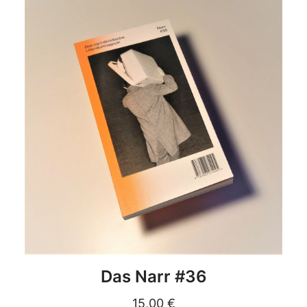
DETAILS
Das Narr #36
15,00
€