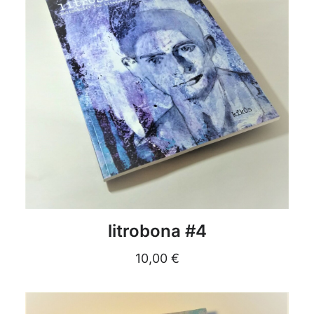
DETAILS
litrobona #4
10,00
€