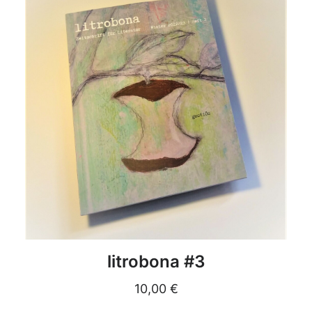
DETAILS
litrobona #3
10,00
€