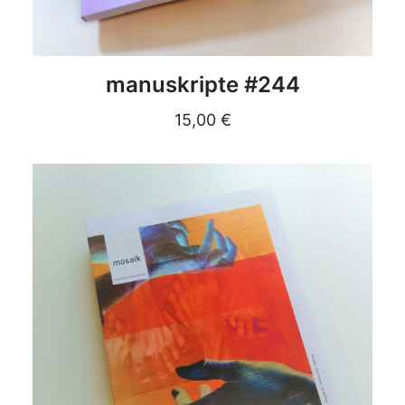
DETAILS
manuskripte #244
15,00
€