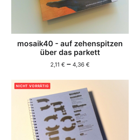
DETAILS
mosaik40 - auf zehenspitzen
über das parkett
–
2,11
€
4,36
€
NICHT VORRÄTIG