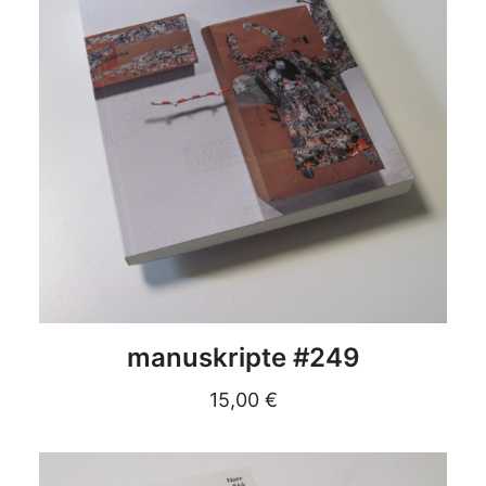
DETAILS
manuskripte #249
15,00
€