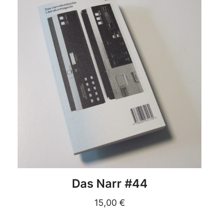
DETAILS
Das Narr #44
15,00
€