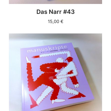
DETAILS
Das Narr #43
15,00
€