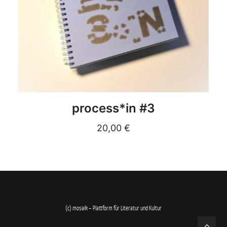
DETAILS
process*in #3
20,00
€
(c) mosaik – Plattform für Literatur und Kultur