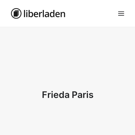
ÜBER UNS
AGB
DATENSCHUTZ
IMPRESSUM
MOSAIK – HAUPTSEITE
Frieda Paris
SEARCH
CART