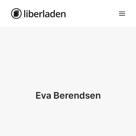
ÜBER UNS
AGB
DATENSCHUTZ
IMPRESSUM
MOSAIK – HAUPTSEITE
Eva Berendsen
SEARCH
CART