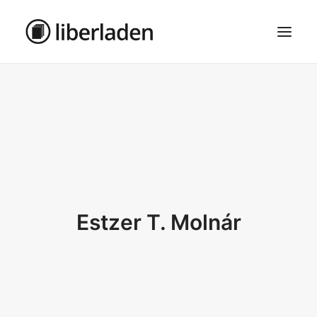
ÜBER UNS
AGB
DATENSCHUTZ
IMPRESSUM
MOSAIK – HAUPTSEITE
Estzer T. Molnár
SEARCH
CART