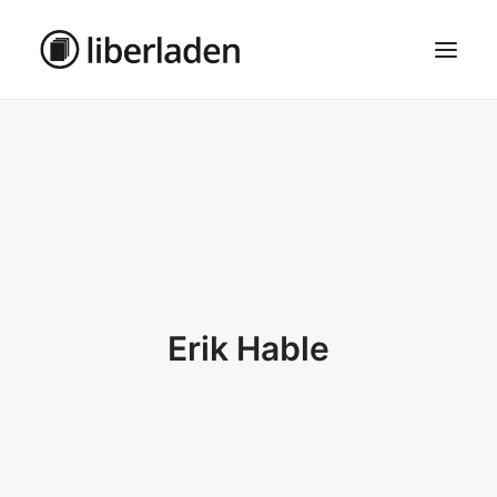
ÜBER UNS
AGB
DATENSCHUTZ
IMPRESSUM
MOSAIK – HAUPTSEITE
Erik Hable
SEARCH
CART