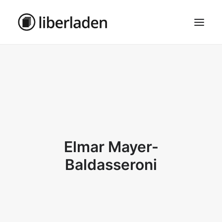
ÜBER UNS
AGB
DATENSCHUTZ
IMPRESSUM
MOSAIK – HAUPTSEITE
Elmar Mayer-
SEARCH
Baldasseroni
CART