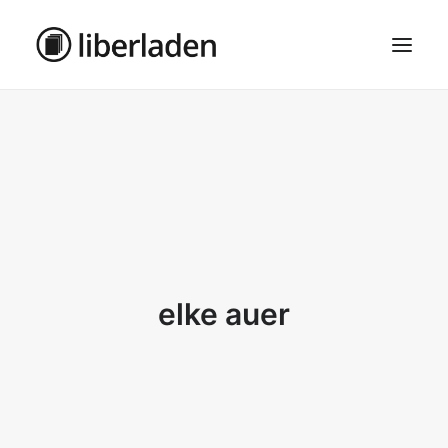
ÜBER UNS
AGB
DATENSCHUTZ
IMPRESSUM
MOSAIK – HAUPTSEITE
elke auer
SEARCH
CART