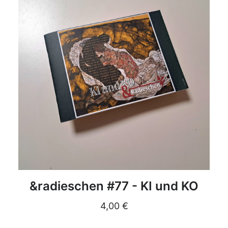
DETAILS
&radieschen #77 - KI und KO
4,00
€