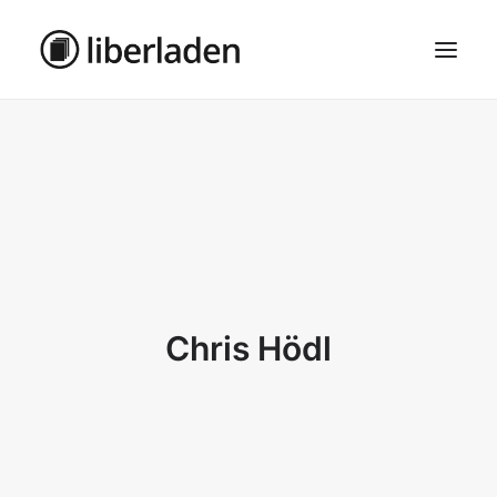
ÜBER UNS
AGB
DATENSCHUTZ
IMPRESSUM
MOSAIK – HAUPTSEITE
Chris Hödl
SEARCH
CART