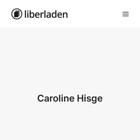
ÜBER UNS
AGB
DATENSCHUTZ
IMPRESSUM
MOSAIK – HAUPTSEITE
Caroline Hisge
SEARCH
CART