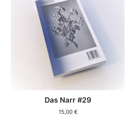
DETAILS
Das Narr #29
15,00
€