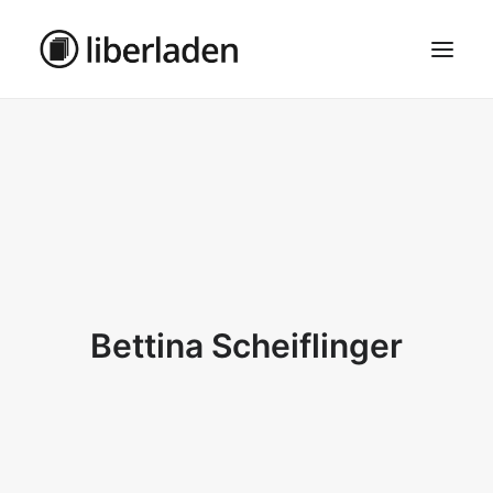
ÜBER UNS
AGB
DATENSCHUTZ
IMPRESSUM
MOSAIK – HAUPTSEITE
Bettina Scheiflinger
SEARCH
CART